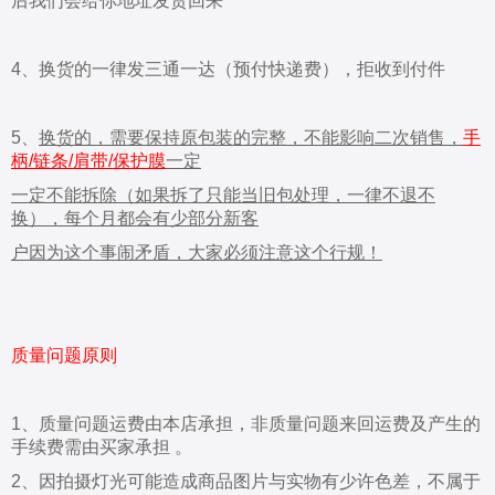
后我们会给你地址发货回来
4、换货的一律发三通一达（预付快递费），拒收到付件
5、
换货的，需要保持原包装的完整，不能影响二次销售，
手
柄/链条/肩带/保护膜
一定
一
定不能拆除（如
果拆了只能当旧包处理，一律不退不
换），每个月都会有少部分新客
户
因为这个事闹矛
盾，大家必须注意这个行规！
质量问题原则
1、质量问题运费由本店承担，非质量问题来回运费及产生的
手续费需由买家承担 。
2、因拍摄灯光可能造成商品图片与实物有少许色差，不属于