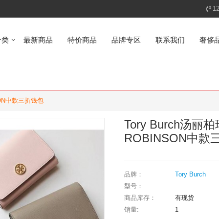
1
分类
最新商品
特价商品
品牌专区
联系我们
奢侈
NSON中款三折钱包
Tory Burch汤
ROBINSON中
品牌：
Tory Burch
型号：
商品库存：
有现货
销量:
1