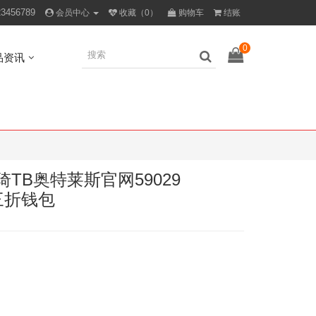
23456789
会员中心
收藏（0）
购物车
结账
0
品资讯
丽柏琦TB奥特莱斯官网59029
款三折钱包