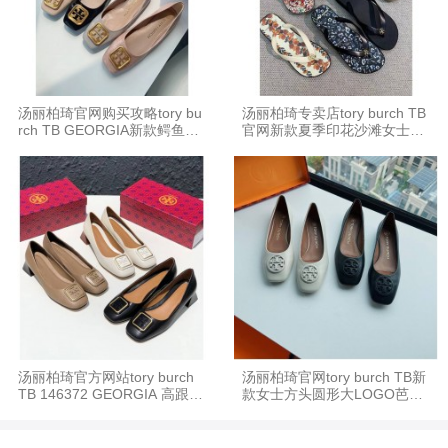
汤丽柏琦官网购买攻略tory bu
汤丽柏琦专卖店tory burch TB
rch TB GEORGIA新款鳄鱼纹
官网新款夏季印花沙滩女士厚
芭蕾舞平底鞋
底人字拖鞋
汤丽柏琦官方网站tory burch
汤丽柏琦官网tory burch TB新
TB 146372 GEORGIA 高跟鞋
款女士方头圆形大LOGO芭蕾
粗跟单鞋
舞平底鞋