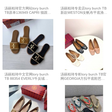
汤丽柏琦官方网站tory burch
汤丽柏琦专卖店tory burch TB
TB原单136949 CAPRI 猫跟小
新款WESTON女帆布平底渔夫
金球高跟鞋
鞋
汤丽柏琦中文官网tory burch
汤丽柏琦专柜tory burch TB官
TB 88354 EVERLY牛反绒编
网GEORGIA方扣平底鞋芭蕾
织平底拖鞋
舞鞋