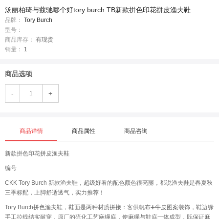
汤丽柏琦与蔻驰哪个好tory burch TB新款拼色印花拼皮渔夫鞋
品牌：
Tory Burch
型号：
商品库存：
有现货
销量：
1
商品选项
-
+
商品详情
商品属性
商品咨询
新款拼色印花拼皮渔夫鞋
编号
CKK Tory Burch 新款渔夫鞋，超级好看的配色️颜色很亮丽，都说渔夫鞋是春夏秋
三季标配，上脚舒适透气，实力推荐！
Tory Burch拼色渔夫鞋，鞋面是两种材质拼接：客供帆布➕牛皮图案装饰，鞋边缘
手工拉线结实耐穿，原厂的硫化工艺麻绳底，使麻绳与鞋底一体成型，既保证麻