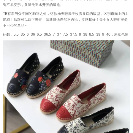
绳不易变形，又避免遇水开胶的尴尬。
TB有着与众不同的独到之处，这款渔夫鞋属于收脚显瘦的版型，区别市面上的土
肥圆！后跟可以踩下来穿，清新舒适自然不必说，质感超好！每个女人鞋柜里必
不可少的单品～
码数：5.5=35 6=36 6.5=36.5 7=37 7.5=37.5 8=38 8.5=39 9=40，原盒包装